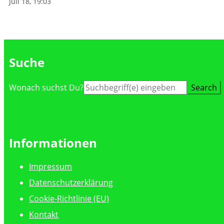
Juli 18, 19:03
Suche
Suche
Wonach suchst Du?
nach:
Informationen
Impressum
Datenschutzerklärung
Cookie-Richtlinie (EU)
Kontakt