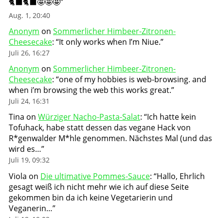
🐈‍⬛🐈‍⬛🤩🤩🤩
”
Aug. 1, 20:40
Anonym
on
Sommerlicher Himbeer-Zitronen-
Cheesecake
: “
It only works when I’m Niue.
”
Juli 26, 16:27
Anonym
on
Sommerlicher Himbeer-Zitronen-
Cheesecake
: “
one of my hobbies is web-browsing. and
when i’m browsing the web this works great.
”
Juli 24, 16:31
Tina
on
Würziger Nacho-Pasta-Salat
: “
Ich hatte kein
Tofuhack, habe statt dessen das vegane Hack von
R*genwalder M*hle genommen. Nächstes Mal (und das
wird es…
”
Juli 19, 09:32
Viola
on
Die ultimative Pommes-Sauce
: “
Hallo, Ehrlich
gesagt weiß ich nicht mehr wie ich auf diese Seite
gekommen bin da ich keine Vegetarierin und
Veganerin…
”