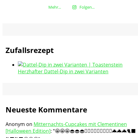
Mehr...
Folgen...
Zufallsrezept
Herzhafter Dattel-Dip in zwei Varianten
Neueste Kommentare
Anonym
on
Mitternachts-Cupcakes mit Clementinen
[Halloween Edition]
: “
🤩🤩🤩🧁🧁🧁🧛🏻‍♀️🧛🏻‍♀️🧛🏻‍♀️🦇🦇🦇🐈‍⬛