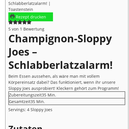
Rezept drucken
5
von 1 Bewertung
Champignon-Sloppy
Joes –
Schlabberlatzalarm!
Beim Essen aussehen, als wäre man mit vollem
Körpereinsatz dabei? Das funktioniert, wenn ihr unsere
Sloppy Joes ausprobiert! Kleckern gehört zum Programm!
Minuten
Zubereitungszeit
35
Min.
Minuten
Gesamtzeit
35
Min.
Servings:
4
Sloppy Joes
Zutaten