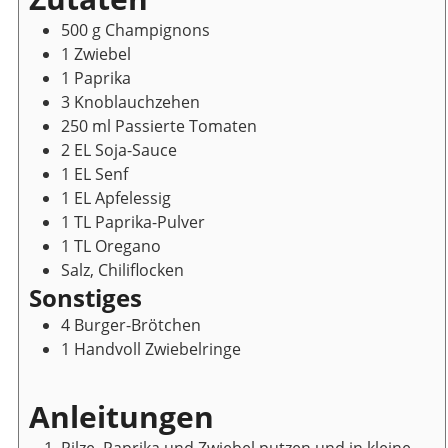
500
g
Champignons
1
Zwiebel
1
Paprika
3
Knoblauchzehen
250
ml
Passierte Tomaten
2
EL
Soja-Sauce
1
EL
Senf
1
EL
Apfelessig
1
TL
Paprika-Pulver
1
TL
Oregano
Salz, Chiliflocken
Sonstiges
4
Burger-Brötchen
1
Handvoll
Zwiebelringe
Anleitungen
Pilze, Paprika und Zwiebel putzen und in kleine