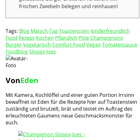
frischen Zwiebeln belegen und reinhauen!
Tags:
Blog
Matsch-Tag
Toastenstein
kinderfreundlich
Food
Rezept
Kochen
Pflanzlich
Pilze
Champignons
Burger
Vegetarisch
Comfort Food
Vegan
Tomatensauce
Foodblog
Sloppy Joes
Von
Eden
Mit Kamera, Kochlöffel und einer guten Portion Irrsinn
bewaffnet ist Eden für die Rezepte hier auf Toastenstein
zuständig und brutzelt, brät und testet im Auftrag des
erleuchteten Gaumens neue Geschmacksmonster für
euch.
Post