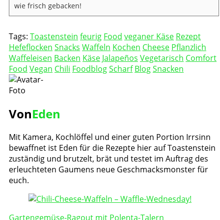
wie frisch gebacken!
Tags:
Toastenstein
feurig
Food
veganer Käse
Rezept
Hefeflocken
Snacks
Waffeln
Kochen
Cheese
Pflanzlich
Waffeleisen
Backen
Käse
Jalapeños
Vegetarisch
Comfort
Food
Vegan
Chili
Foodblog
Scharf
Blog
Snacken
Von
Eden
Mit Kamera, Kochlöffel und einer guten Portion Irrsinn
bewaffnet ist Eden für die Rezepte hier auf Toastenstein
zuständig und brutzelt, brät und testet im Auftrag des
erleuchteten Gaumens neue Geschmacksmonster für
euch.
Post
Navigation
Gartengemüse-Ragout mit Polenta-Talern