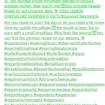
It's #sundayfunday and #breakfasttime You know wh