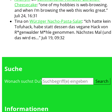
Cheesecake
: “
one of my hobbies is web-browsing.
and when i’m browsing the web this works great.
”
Juli 24, 16:31
Tina
on
Würziger Nacho-Pasta-Salat
: “
Ich hatte kein
Tofuhack, habe statt dessen das vegane Hack von
R*genwalder M*hle genommen. Nächstes Mal (und
das wird es…
”
Juli 19, 09:32
Suche
Suche
Wonach suchst Du?
nach:
Informationen