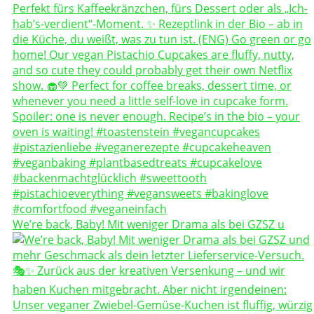
We’re back, Baby! Mit weniger Drama als bei GZSZ u