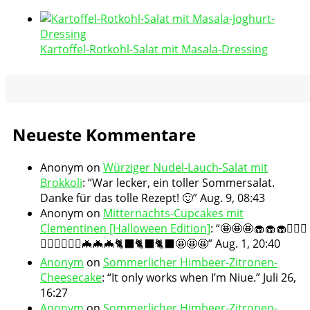
Kartoffel-Rotkohl-Salat mit Masala-Dressing
Neueste Kommentare
Anonym
on
Würziger Nudel-Lauch-Salat mit
Brokkoli
: “
War lecker, ein toller Sommersalat.
Danke für das tolle Rezept! 🙂
”
Aug. 9, 08:43
Anonym
on
Mitternachts-Cupcakes mit
Clementinen [Halloween Edition]
: “
🤩🤩🤩🧁🧁🧁🧛🏻‍♀️
🧛🏻‍♀️🧛🏻‍♀️🦇🦇🦇🐈‍⬛🐈‍⬛🐈‍⬛🤩🤩🤩
”
Aug. 1, 20:40
Anonym
on
Sommerlicher Himbeer-Zitronen-
Cheesecake
: “
It only works when I’m Niue.
”
Juli 26,
16:27
Anonym
on
Sommerlicher Himbeer-Zitronen-