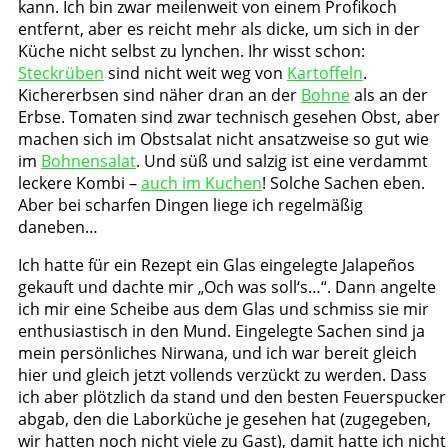
kann. Ich bin zwar meilenweit von einem Profikoch
entfernt, aber es reicht mehr als dicke, um sich in der
Küche nicht selbst zu lynchen. Ihr wisst schon:
Steckrüben
sind nicht weit weg von
Kartoffeln
.
Kichererbsen sind näher dran an der
Bohne
als an der
Erbse. Tomaten sind zwar technisch gesehen Obst, aber
machen sich im Obstsalat nicht ansatzweise so gut wie
im
Bohnensalat
. Und süß und salzig ist eine verdammt
leckere Kombi –
auch im Kuchen
! Solche Sachen eben.
Aber bei scharfen Dingen liege ich regelmäßig
daneben…
Ich hatte für ein Rezept ein Glas eingelegte Jalapeños
gekauft und dachte mir „Och was soll‘s…“. Dann angelte
ich mir eine Scheibe aus dem Glas und schmiss sie mir
enthusiastisch in den Mund. Eingelegte Sachen sind ja
mein persönliches Nirwana, und ich war bereit gleich
hier und gleich jetzt vollends verzückt zu werden. Dass
ich aber plötzlich da stand und den besten Feuerspucker
abgab, den die Laborküche je gesehen hat (zugegeben,
wir hatten noch nicht viele zu Gast), damit hatte ich nicht