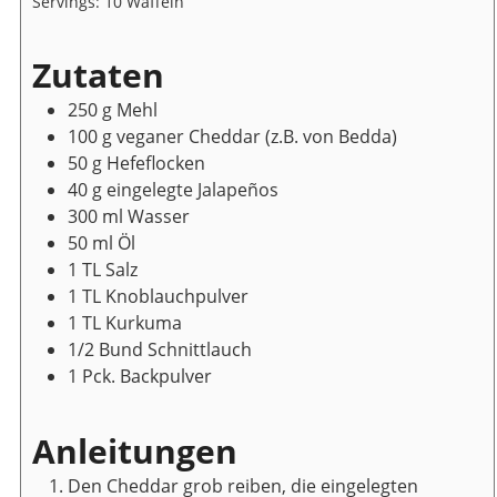
Servings:
10
Waffeln
Zutaten
250
g
Mehl
100
g
veganer Cheddar
(z.B. von Bedda)
50
g
Hefeflocken
40
g
eingelegte Jalapeños
300
ml
Wasser
50
ml
Öl
1
TL
Salz
1
TL
Knoblauchpulver
1
TL
Kurkuma
1/2
Bund
Schnittlauch
1
Pck.
Backpulver
Anleitungen
Den Cheddar grob reiben, die eingelegten