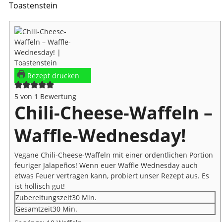
Rezept drucken
5
von 1 Bewertung
Chili-Cheese-Waffeln –
Waffle-Wednesday!
Vegane Chili-Cheese-Waffeln mit einer ordentlichen Portion
feuriger Jalapeños! Wenn euer Waffle Wednesday auch
etwas Feuer vertragen kann, probiert unser Rezept aus. Es
ist höllisch gut!
Minuten
Zubereitungszeit
30
Min.
Minuten
Gesamtzeit
30
Min.