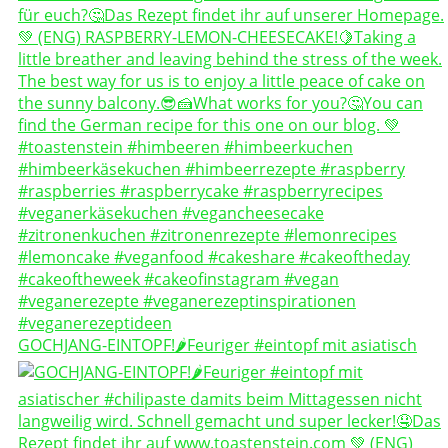
GOCHJANG-EINTOPF!🌶️Feuriger #eintopf mit asiatisch