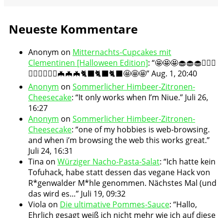
Neueste Kommentare
Anonym
on
Mitternachts-Cupcakes mit
Clementinen [Halloween Edition]
: “
🤩🤩🤩🧁🧁🧁🧛🏻‍♀️
🧛🏻‍♀️🧛🏻‍♀️🦇🦇🦇🐈‍⬛🐈‍⬛🐈‍⬛🤩🤩🤩
”
Aug. 1, 20:40
Anonym
on
Sommerlicher Himbeer-Zitronen-
Cheesecake
: “
It only works when I’m Niue.
”
Juli 26,
16:27
Anonym
on
Sommerlicher Himbeer-Zitronen-
Cheesecake
: “
one of my hobbies is web-browsing.
and when i’m browsing the web this works great.
”
Juli 24, 16:31
Tina
on
Würziger Nacho-Pasta-Salat
: “
Ich hatte kein
Tofuhack, habe statt dessen das vegane Hack von
R*genwalder M*hle genommen. Nächstes Mal (und
das wird es…
”
Juli 19, 09:32
Viola
on
Die ultimative Pommes-Sauce
: “
Hallo,
Ehrlich gesagt weiß ich nicht mehr wie ich auf diese