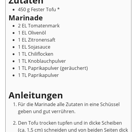
Zutaten
450
g
Fester Tofu
*
Marinade
2
EL
Tomatenmark
1
EL
Olivenöl
1
EL
Zitronensaft
1
EL
Sojasauce
1
TL
Chiliflocken
1
TL
Knoblauchpulver
1
TL
Paprikapulver
(geräuchert)
1
TL
Paprikapulver
Anleitungen
Für die Marinade alle Zutaten in eine Schüssel
geben und gut verrühren.
Den Tofu trocken tupfen und in dicke Scheiben
(ca. 1,5 cm) schneiden und von beiden Seiten dick