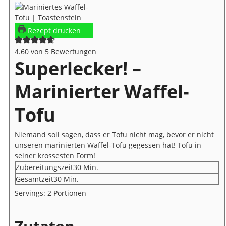
Rezept drucken
4.60
von
5
Bewertungen
Superlecker! –
Marinierter Waffel-
Tofu
Niemand soll sagen, dass er Tofu nicht mag, bevor er nicht
unseren marinierten Waffel-Tofu gegessen hat! Tofu in
seiner krossesten Form!
Minuten
Zubereitungszeit
30
Min.
Minuten
Gesamtzeit
30
Min.
Servings:
2
Portionen