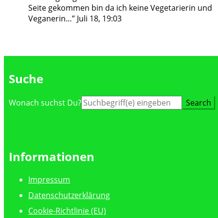
Seite gekommen bin da ich keine Vegetarierin und
Veganerin…
”
Juli 18, 19:03
Suche
Suche
Wonach suchst Du?
nach:
Informationen
Impressum
Datenschutzerklärung
Cookie-Richtlinie (EU)