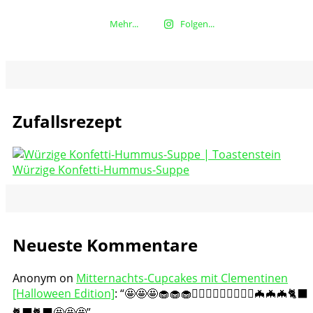
Mehr...
Folgen...
Zufallsrezept
Würzige Konfetti-Hummus-Suppe
Neueste Kommentare
Anonym
on
Mitternachts-Cupcakes mit Clementinen
[Halloween Edition]
: “
🤩🤩🤩🧁🧁🧁🧛🏻‍♀️🧛🏻‍♀️🧛🏻‍♀️🦇🦇🦇🐈‍⬛
🐈‍⬛🐈‍⬛🤩🤩🤩
”