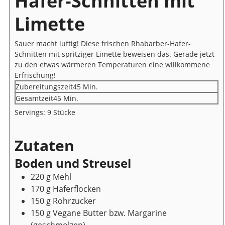
Hafer-Schnitten mit
Limette
Sauer macht luftig! Diese frischen Rhabarber-Hafer-
Schnitten mit spritziger Limette beweisen das. Gerade jetzt
zu den etwas wärmeren Temperaturen eine willkommene
Erfrischung!
Minuten
Zubereitungszeit
45
Min.
Minuten
Gesamtzeit
45
Min.
Servings:
9
Stücke
Zutaten
Boden und Streusel
220
g
Mehl
170
g
Haferflocken
150
g
Rohrzucker
150
g
Vegane Butter bzw. Margarine
(geschmolzen)