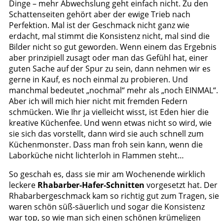
Dinge – mehr Abwechslung geht einfach nicht. Zu den
Schattenseiten gehört aber der ewige Trieb nach
Perfektion. Mal ist der Geschmack nicht ganz wie
erdacht, mal stimmt die Konsistenz nicht, mal sind die
Bilder nicht so gut geworden. Wenn einem das Ergebnis
aber prinzipiell zusagt oder man das Gefühl hat, einer
guten Sache auf der Spur zu sein, dann nehmen wir es
gerne in Kauf, es noch einmal zu probieren. Und
manchmal bedeutet „nochmal“ mehr als „noch EINMAL“.
Aber ich will mich hier nicht mit fremden Federn
schmücken. Wie Ihr ja vielleicht wisst, ist Eden hier die
kreative Küchenfee. Und wenn etwas nicht so wird, wie
sie sich das vorstellt, dann wird sie auch schnell zum
Küchenmonster. Dass man froh sein kann, wenn die
Laborküche nicht lichterloh in Flammen steht…
So geschah es, dass sie mir am Wochenende wirklich
leckere
Rhabarber-Hafer-Schnitten
vorgesetzt hat. Der
Rhabarbergeschmack kam so richtig gut zum Tragen, sie
waren schön süß-säuerlich und sogar die Konsistenz
war top, so wie man sich einen schönen krümeligen