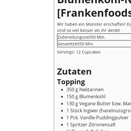
[Frankenfoods
Wir haben ein Monster erschaffen! Ei
sind so viel besser als ihr denkt!
Minuten
Zubereitungszeit
50
Min.
Minuten
Gesamtzeit
50
Min.
Servings:
12
Cupcakes
Zutaten
Topping
350
g
Nektarinen
150
g
Blumenkohl
130
g
Vegane Butter bzw. Ma
1
Stück
Ingwer
(haselnussgro
1
Pck.
Vanille-Puddingpulver
1
Spritzer
Zitronensaft