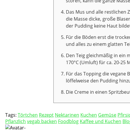
stören, kann die ganze Masse 
Das Mus und alle restlichen Z
die Masse dicke, große Blasen
der Pudding keine Haut bilde
Für die Böden erst die trock
und alles zu einem glatten Te
Den Teig gleichmäßig in ein 
170°C (Umluft) für ca. 20-25
Für das Topping die vegane 
löffelweise den Pudding hinz
Die Creme in einen Spritzbeut
Tags:
Törtchen
Rezept
Nektarinen
Kuchen
Gemüse
Pfirsi
Pflanzlich
vegab backen
Foodblog
Kaffee und Kuchen
Blo