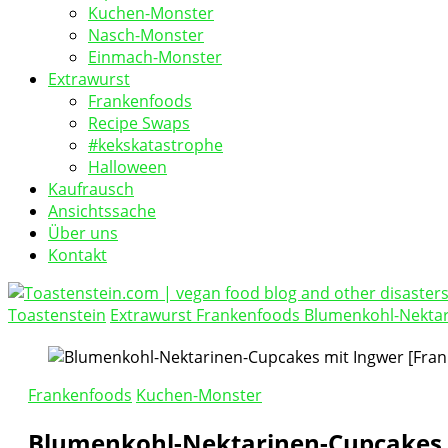
Kuchen-Monster
Nasch-Monster
Einmach-Monster
Extrawurst
Frankenfoods
Recipe Swaps
#kekskatastrophe
Halloween
Kaufrausch
Ansichtssache
Über uns
Kontakt
Toastenstein
Extrawurst
Frankenfoods
Blumenkohl-Nektar
vegan food blog
Toastenstein.com
Frankenfoods
Kuchen-Monster
Blumenkohl-Nektarinen-Cupcakes 