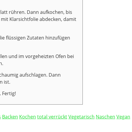
glatt rühren. Dann aufkochen, bis
 mit Klarsichtfolie abdecken, damit
ie flüssigen Zutaten hinzufügen
llen und im vorgeheizten Ofen bei
n.
schaumig aufschlagen. Dann
 ist.
 Fertig!
s
Backen
Kochen
total verrückt
Vegetarisch
Naschen
Vegan