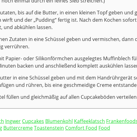
noch einmal durch ein feines Sieb streichen.)
utaten, bis auf die Butter, in einen kleinen Topf geben und 
 wirft und der „Pudding“ fertig ist. Nach dem Kochen sofort
t, und abkühlen lassen.
enen Zutaten in eine Schüssel geben und vermischen, dann d
ig verrühren.
mit Papier- oder Silikonförmchen ausgelegtes Muffinblech fü
 Minuten backen und anschließend komplett auskühlen lasse
Butter in eine Schüssel geben und mit dem Handrührgerät 
ufügen und rühren, bis eine geschmeidige Creme entstanden
el füllen und gleichmäßig auf allen Cupcakeböden verteilen.
ch
Ingwer
Cupcakes
Blumenkohl
Kaffeeklatsch
Frankenfood
g
Buttercreme
Toastenstein
Comfort Food
Food