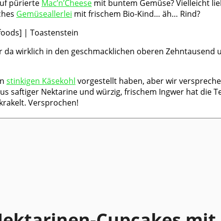
auf pürierte
Mac’n’Cheese
mit buntem Gemüse? Vielleicht li
iches
Gemüseallerlei
mit frischem Bio-Kind… äh… Rind?
r da wirklich in den geschmacklichen oberen Zehntausend u
en
stinkigen Käsekohl
vorgestellt haben, aber wir verspreche
s saftiger Nektarine und würzig, frischem Ingwer hat die 
krakelt. Versprochen!
ektarinen-Cupcakes mit