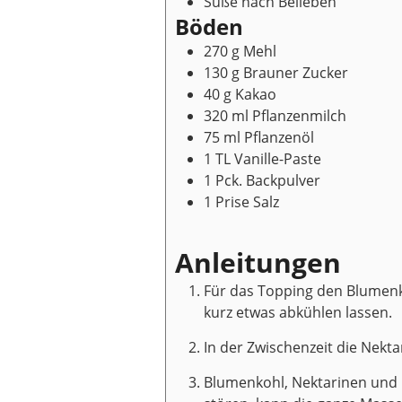
Süße nach Belieben
Böden
270
g
Mehl
130
g
Brauner Zucker
40
g
Kakao
320
ml
Pflanzenmilch
75
ml
Pflanzenöl
1
TL
Vanille-Paste
1
Pck.
Backpulver
1
Prise
Salz
Anleitungen
Für das Topping den Blumenko
kurz etwas abkühlen lassen.
In der Zwischenzeit die Nekt
Blumenkohl, Nektarinen und I