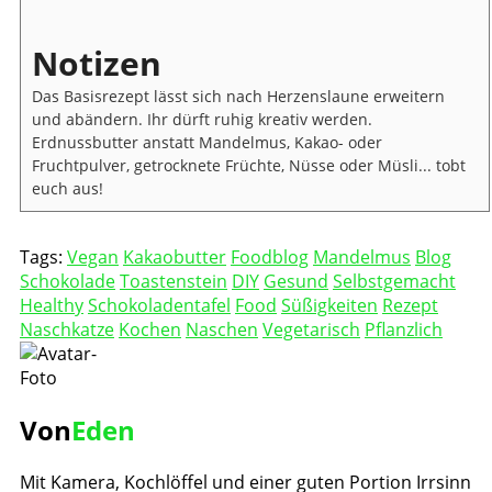
Notizen
Das Basisrezept lässt sich nach Herzenslaune erweitern
und abändern. Ihr dürft ruhig kreativ werden.
Erdnussbutter anstatt Mandelmus, Kakao- oder
Fruchtpulver, getrocknete Früchte, Nüsse oder Müsli... tobt
euch aus!
Tags:
Vegan
Kakaobutter
Foodblog
Mandelmus
Blog
Schokolade
Toastenstein
DIY
Gesund
Selbstgemacht
Healthy
Schokoladentafel
Food
Süßigkeiten
Rezept
Naschkatze
Kochen
Naschen
Vegetarisch
Pflanzlich
Von
Eden
Mit Kamera, Kochlöffel und einer guten Portion Irrsinn