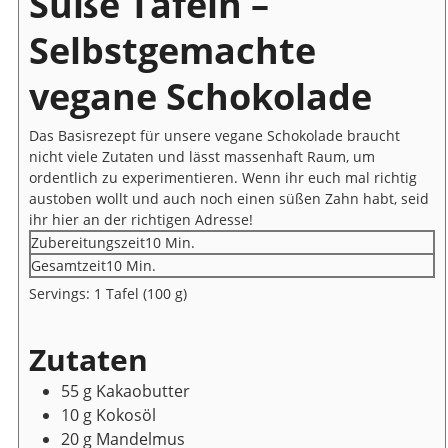
Süße Tafeln –
Selbstgemachte
vegane Schokolade
Das Basisrezept für unsere vegane Schokolade braucht
nicht viele Zutaten und lässt massenhaft Raum, um
ordentlich zu experimentieren. Wenn ihr euch mal richtig
austoben wollt und auch noch einen süßen Zahn habt, seid
ihr hier an der richtigen Adresse!
Minuten
Zubereitungszeit
10
Min.
Minuten
Gesamtzeit
10
Min.
Servings:
1
Tafel (100 g)
Zutaten
55
g
Kakaobutter
10
g
Kokosöl
20
g
Mandelmus