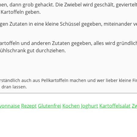
n, dann grob gehackt. Die Zwiebel wird geschält, geviertel
 Kartoffeln geben.
igen Zutaten in eine kleine Schüssel gegeben, miteinander 
artoffeln und anderen Zutaten gegeben, alles wird gründli
Kühlschrank gut durchziehen.
ständlich auch aus Pellkartoffeln machen und wer lieber kleine Fi
 dran lassen.
yonnaise
Rezept
Glutenfrei
Kochen
Joghurt
Kartoffelsalat
Zw