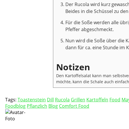
Der Rucola wird kurz gewasche
Beides in die Schüssel zu den
Für die Soße werden alle übr
Pfeffer abgeschmeckt.
Nun wird die Soße über die K
dann für ca. eine Stunde im 
Notizen
Den Kartoffelsalat kann man selbstver
möchte, kann die Schale auch einfach
Tags:
Toastenstein
Dill
Rucola
Grillen
Kartoffeln
Food
Ma
Foodblog
Pflanzlich
Blog
Comfort Food