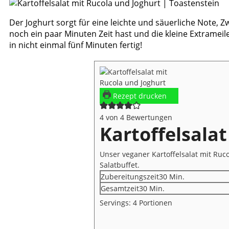
Der Joghurt sorgt für eine leichte und säuerliche Note,
noch ein paar Minuten Zeit hast und die kleine Extrameil
in nicht einmal fünf Minuten fertig!
Rezept drucken
4
von
4
Bewertungen
Kartoffelsala
Unser veganer Kartoffelsalat mit Ruco
Salatbuffet.
Minuten
Zubereitungszeit
30
Min.
Minuten
Gesamtzeit
30
Min.
Servings:
4
Portionen