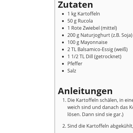
Zutaten
1
kg
Kartoffeln
50
g
Rucola
1
Rote Zwiebel
(mittel)
200
g
Naturjoghurt
(z.B. Soja)
100
g
Mayonnaise
2
TL
Balsamico-Essig
(weiß)
1 1/2
TL
Dill
(getrocknet)
Pfeffer
Salz
Anleitungen
Die Kartoffeln schälen, in e
weich sind und danach das Koc
lösen. Dann sind sie gar.)
Sind die Kartoffeln abgekühl