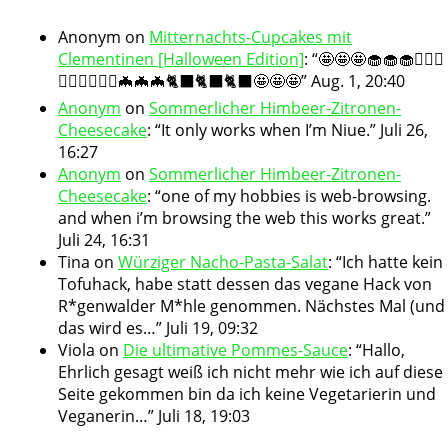
Anonym
on
Mitternachts-Cupcakes mit
Clementinen [Halloween Edition]
: “
🤩🤩🤩🧁🧁🧁🧛🏻‍♀️
🧛🏻‍♀️🧛🏻‍♀️🦇🦇🦇🐈‍⬛🐈‍⬛🐈‍⬛🤩🤩🤩
”
Aug. 1, 20:40
Anonym
on
Sommerlicher Himbeer-Zitronen-
Cheesecake
: “
It only works when I’m Niue.
”
Juli 26,
16:27
Anonym
on
Sommerlicher Himbeer-Zitronen-
Cheesecake
: “
one of my hobbies is web-browsing.
and when i’m browsing the web this works great.
”
Juli 24, 16:31
Tina
on
Würziger Nacho-Pasta-Salat
: “
Ich hatte kein
Tofuhack, habe statt dessen das vegane Hack von
R*genwalder M*hle genommen. Nächstes Mal (und
das wird es…
”
Juli 19, 09:32
Viola
on
Die ultimative Pommes-Sauce
: “
Hallo,
Ehrlich gesagt weiß ich nicht mehr wie ich auf diese
Seite gekommen bin da ich keine Vegetarierin und
Veganerin…
”
Juli 18, 19:03