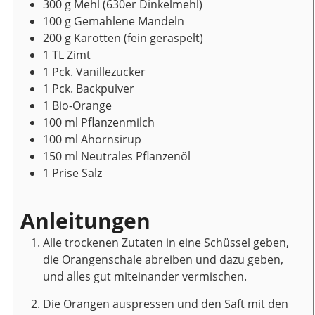
300
g
Mehl
(630er Dinkelmehl)
100
g
Gemahlene Mandeln
200
g
Karotten
(fein geraspelt)
1
TL
Zimt
1
Pck.
Vanillezucker
1
Pck.
Backpulver
1
Bio-Orange
100
ml
Pflanzenmilch
100
ml
Ahornsirup
150
ml
Neutrales Pflanzenöl
1
Prise
Salz
Anleitungen
Alle trockenen Zutaten in eine Schüssel geben,
die Orangenschale abreiben und dazu geben,
und alles gut miteinander vermischen.
Die Orangen auspressen und den Saft mit den