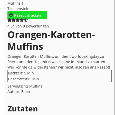
Rezept drucken
4.34
von
9
Bewertungen
Orangen-Karotten-
Muffins
Orangen-Karotten-Muffins, um den #worldbakingday zu
feiern und den Tag mit etwas Sonne im Mund zu starten.
Wer könnte da widerstehen? Wir nicht, also ran ans Rezept!
Minuten
Backzeit
15
Min.
Minuten
Gesamtzeit
15
Min.
Servings:
12
Muffins
Author:
Eden
Zutaten